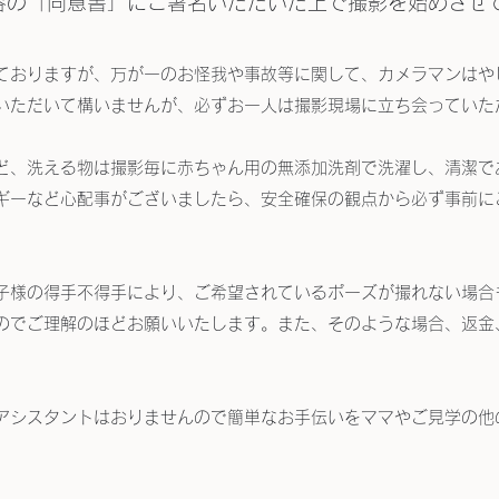
容の「同意書」にご署名いただいた上で撮影を始めさせ
ておりますが、万が一のお怪我や事故等に関して、カメラマンはや
いただいて構いませんが、必ずお一人は撮影現場に立ち会っていた
ど、洗える物は撮影毎に赤ちゃん用の無添加洗剤で洗濯し、清潔で
ギーなど心配事がございましたら、安全確保の観点から必ず事前に
子様の得手不得手により、ご希望されているポーズが撮れない場合
のでご理解のほどお願いいたします。また、そのような場合、返金
アシスタントはおりませんので簡単なお手伝いをママやご見学の他
。