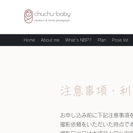
Home
About me
What's NBP?
Plan
Pose list
注意事項・利
お申し込み前に下記注意事項
撮影依頼をいただいた時点で