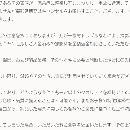
であるその家族が、感染症に感染してしまったり、事故に遭遇して
ませんが撮影延期又はキャンセルをお願いすることもございます。
きます。
心の注意を払っておりますが、万が一機材トラブルなどにより撮影
をキャンセルしご入金済みの撮影料を全額返金対応させていただき
、撮影、および納品業務、その他本件に必要と判断した場合にのみ
ない限り、SNSやその他広告宣伝で利用させていただく場合がご
しており、どのような条件でも一定以上のクオリティを維持できる
じ色味・品質に揃えることは不可能です。またお子様の特徴(柔軟性
理由から、納品した写真に関してお客様のご意見に基づく返金や減
してしまった場合、いただいた料金全額を返金いたします。その上